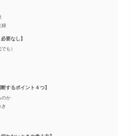
発
主婦
う必要なし】
代でも）
判断するポイント４つ】
るのか
べき