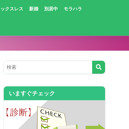
セックスレス
新婚
別居中
モラハラ
いますぐチェック