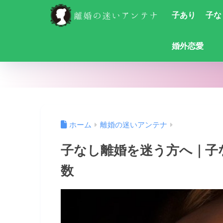
子あり
子な
婚外恋愛
ホーム
離婚の迷いアンテナ
子なし離婚を迷う方へ｜子
数