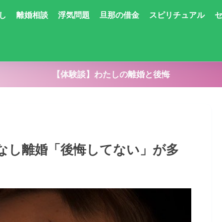
し
離婚相談
浮気問題
旦那の借金
スピリチュアル
【体験談】わたしの離婚と後悔
なし離婚「後悔してない」が多