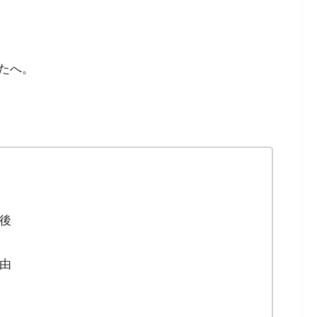
たへ。
後
由