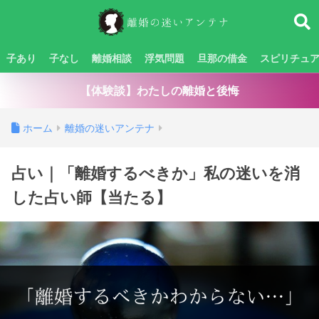
子あり
子なし
離婚相談
浮気問題
旦那の借金
スピリチュ
【体験談】わたしの離婚と後悔
ホーム
離婚の迷いアンテナ
占い｜「離婚するべきか」私の迷いを消
した占い師【当たる】