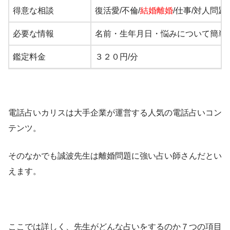
得意な相談
復活愛/不倫/
結婚離婚
/仕事/対人問題
必要な情報
名前・生年月日・悩みについて簡単
鑑定料金
３２０円/分
プロフィールページ
こちら
ＰＲ
ティファレト
電話占いカリスは大手企業が運営する人気の電話占いコン
テンツ。
そのなかでも誠波先生は離婚問題に強い占い師さんだとい
えます。
ここでは詳しく、先生がどんな占いをするのか７つの項目